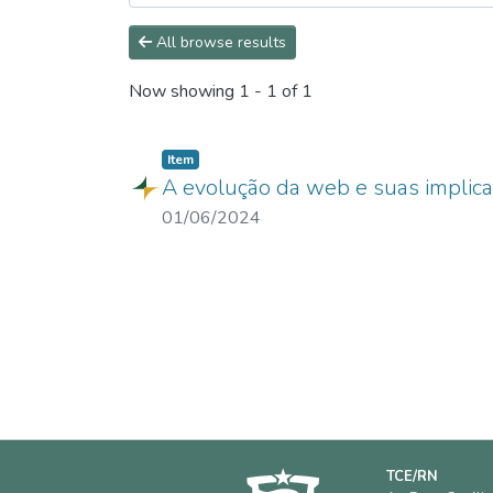
All browse results
Now showing
1 - 1 of 1
Item
A evolução da web e suas implica
01/06/2024
TCE/RN