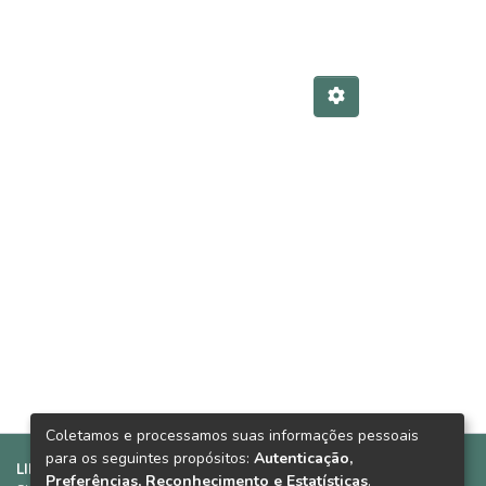
Coletamos e processamos suas informações pessoais
para os seguintes propósitos:
Autenticação,
LINKS SUGERIDOS:
Preferências, Reconhecimento e Estatísticas
.