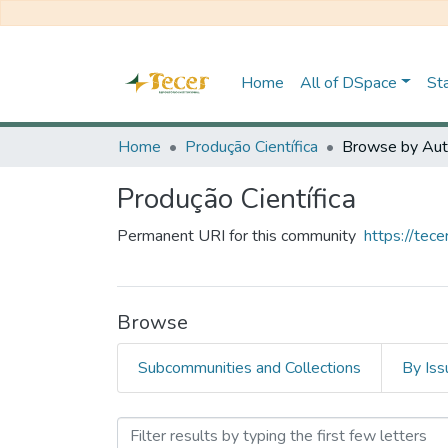
Home
All of DSpace
Sta
Home
Produção Científica
Browse by Aut
Produção Científica
Permanent URI for this community
https://tec
Browse
Subcommunities and Collections
By Iss
Browsing Produção Científ