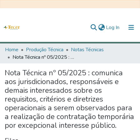
(current)
Log In
Home
Home
Produção Técnica
Notas Técnicas
Nota Técnica nº 05/2025 : comunica aos jurisdicionados, responsáveis e demais interessados sobre os requisitos, critérios e diretrizes operacionais a serem observados para a realização de contratação temporária por excepcional interesse público.
All of DSpace
Nota Técnica nº 05/2025 : comunica
Statistics
aos jurisdicionados, responsáveis e
Statistics
demais interessados sobre os
requisitos, critérios e diretrizes
About TECER
operacionais a serem observados para
a realização de contratação temporária
por excepcional interesse público.