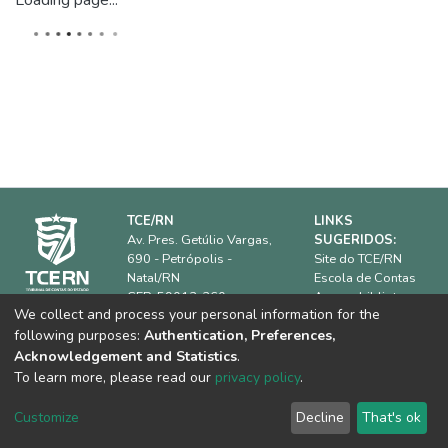
Loading page...
TCE/RN
LINKS
Av. Pres. Getúlio Vargas,
SUGERIDOS:
690 - Petrópolis -
Site do TCE/RN
Natal/RN
Escola de Contas
CEP: 59012-360.
Acervo biblioteca
We collect and process your personal information for the
IRB
Horário de
following purposes:
Authentication, Preferences,
ATRICON
funcionamento:
08h00 às
Dúvidas frequentes
Acknowledgement and Statistics
.
18h00
Equipe Técnica
To learn more, please read our
privacy policy
.
Telefone:
(84) 3642-
7361
Customize
Decline
That's ok
E-mail:
biblioteca@tce.rn.gov.br