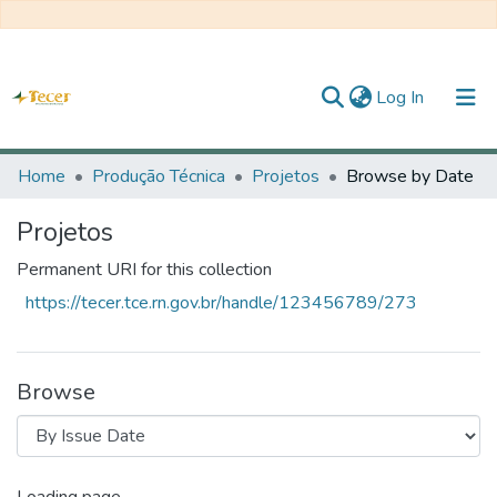
(current)
Log In
Home
Home
Produção Técnica
Projetos
Browse by Date
All of DSpace
Projetos
Statistics
Permanent URI for this collection
https://tecer.tce.rn.gov.br/handle/123456789/273
About TECER
Browse