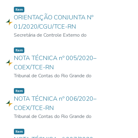
Norte
|
01/02/2020
Item
ORIENTAÇÃO CONJUNTA Nº
01/2020/CGU/TCE-RN
Secretária de Controle Externo do
Tribunal de Contas do Estado Rio
Grande do Norte, Superintendente da
Item
Controladoria Regional da União no
NOTA TÉCNICA nº 005/2020–
Estado do Rio Grande do Norte
|
COEX/TCE-RN
16/06/2020
Tribunal de Contas do Rio Grande do
Norte
|
16/06/2020
Item
NOTA TÉCNICA nº 006/2020–
COEX/TCE-RN
Tribunal de Contas do Rio Grande do
Norte
|
01/07/2020
Item