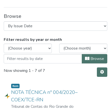
Browse
Browsing Notas Técnicas by Issue Date
Filter results by year or month
Browse
Now showing
1 - 7 of 7
Item
NOTA TÉCNICA nº 004/2020–
COEX/TCE-RN
Tribunal de Contas do Rio Grande do