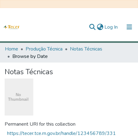
(current)
Log In
Home
Home
Produção Técnica
Notas Técnicas
Browse by Date
All of DSpace
Notas Técnicas
Statistics
About TECER
Permanent URI for this collection
https://tecer.tce.rn.gov.br/handle/123456789/331