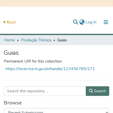
(current)
Log In
Home
Home
Produção Técnica
Guias
All of DSpace
Guias
Statistics
Permanent URI for this collection
https://tecer.tce.rn.gov.br/handle/123456789/271
About TECER
Search
Browse