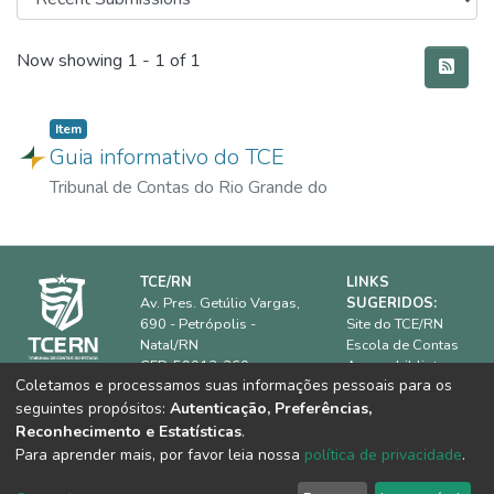
Recent Submissions
Now showing
1 - 1 of 1
Item
Guia informativo do TCE
Tribunal de Contas do Rio Grande do
Norte
|
01/11/2014
TCE/RN
LINKS
Av. Pres. Getúlio Vargas,
SUGERIDOS:
690 - Petrópolis -
Site do TCE/RN
Natal/RN
Escola de Contas
CEP: 59012-360.
Acervo biblioteca
Coletamos e processamos suas informações pessoais para os
IRB
Horário de
seguintes propósitos:
Autenticação, Preferências,
ATRICON
funcionamento:
08h00 às
Dúvidas frequentes
Reconhecimento e Estatísticas
.
18h00
Equipe Técnica
Para aprender mais, por favor leia nossa
política de privacidade
.
Telefone:
(84) 3642-
7361