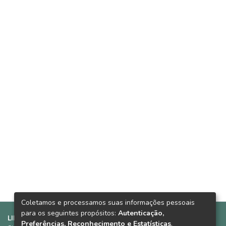
Coletamos e processamos suas informações pessoais
para os seguintes propósitos:
Autenticação,
LINKS SUGERIDOS:
Preferências, Reconhecimento e Estatísticas
.