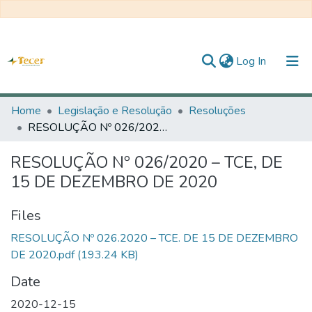
(current)
Log In
Home
Home
Legislação e Resolução
Resoluções
RESOLUÇÃO Nº 026/2020 – TCE, DE 15 DE DEZEMBRO DE 2020
All of DSpace
RESOLUÇÃO Nº 026/2020 – TCE, DE
Statistics
15 DE DEZEMBRO DE 2020
Statistics
Files
About TECER
RESOLUÇÃO Nº 026.2020 – TCE. DE 15 DE DEZEMBRO
DE 2020.pdf
(193.24 KB)
Date
2020-12-15