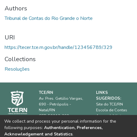
Authors
Tribunal de Contas do Rio Grande o Norte
URI
https://tecer.tce.rn.gov.br/handle/123456789/329
Collections
Resoluções
TCE/RN
LINKS
Av. Pres. Getúlio Vargas,
SUGERIDOS:
690 - Petrópolis -
Site do TCE/RN
Natal/RN
Escola de Contas
CEP: 59012-360.
Acervo biblioteca
We collect and process your personal information for the
IRB
Horário de
following purposes:
Authentication, Preferences,
ATRICON
funcionamento:
08h00 às
Dúvidas frequentes
Acknowledgement and Statistics
.
18h00