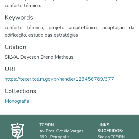
conforto térmico.
Keywords
conforto térmico
,
projeto arquitetônico
,
adaptação da
edificação
,
estudo das estratégias
Citation
SILVA, Deycson Breno Matheus
URI
https://tecer.tce.rn.gov.br/handle/123456789/377
Collections
Monografia
TCE/RN
LINKS
Av. Pres. Getúlio Vargas,
SUGERIDOS:
690 - Petrópolis -
Site do TCE/RN