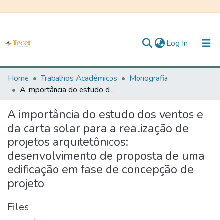
(current)
Log In
Home
Home
Trabalhos Acadêmicos
Monografia
A importância do estudo dos ventos e da carta solar para a realização de projetos arquitetônicos: desenvolvimento de proposta de uma edificação em fase de concepção de projeto
All of DSpace
A importância do estudo dos ventos e
Statistics
da carta solar para a realização de
Statistics
projetos arquitetônicos:
desenvolvimento de proposta de uma
About TECER
edificação em fase de concepção de
projeto
Files