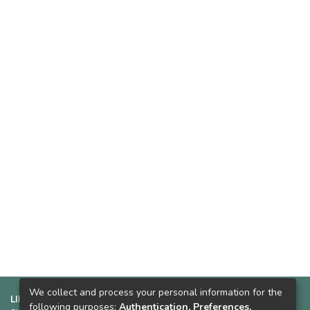
We collect and process your personal information for the
LINKS SUGERIDOS:
following purposes:
Authentication, Preferences,