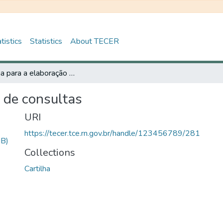
tistics
Statistics
About TECER
Cartilha para a elaboração de consultas
 de consultas
URI
https://tecer.tce.rn.gov.br/handle/123456789/281
MB)
Collections
Cartilha