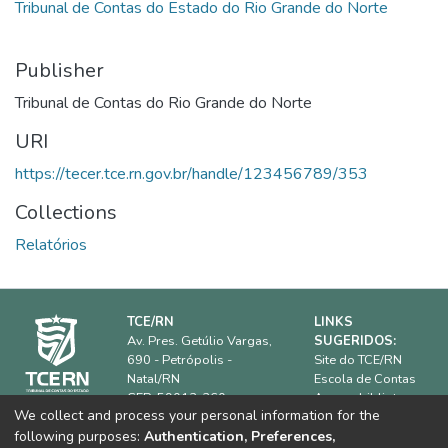
Tribunal de Contas do Estado do Rio Grande do Norte
Publisher
Tribunal de Contas do Rio Grande do Norte
URI
https://tecer.tce.rn.gov.br/handle/123456789/353
Collections
Relatórios
TCE/RN
LINKS
Av. Pres. Getúlio Vargas,
SUGERIDOS:
690 - Petrópolis -
Site do TCE/RN
Natal/RN
Escola de Contas
CEP: 59012-360.
Acervo biblioteca
We collect and process your personal information for the
IRB
Horário de
following purposes:
Authentication, Preferences,
ATRICON
funcionamento:
08h00 às