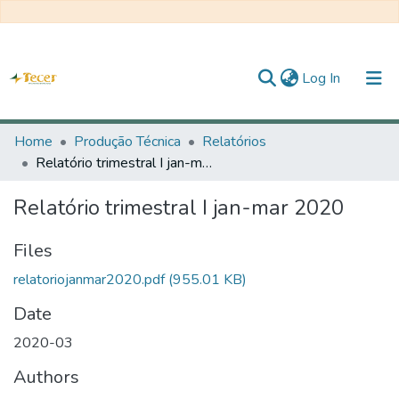
(current)
Log In
Home
Home
Produção Técnica
Relatórios
Relatório trimestral I jan-mar 2020
All of DSpace
Relatório trimestral I jan-mar 2020
Statistics
Statistics
Files
relatoriojanmar2020.pdf
(955.01 KB)
About TECER
Date
2020-03
Authors