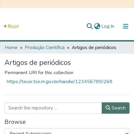
(current)
Log In
Home
Home
Produção Científica
Artigos de periódicos
All of DSpace
Artigos de periódicos
Statistics
Permanent URI for this collection
https://tecer.tce.rn.gov.br/handle/123456789/268
About TECER
Search
Browse