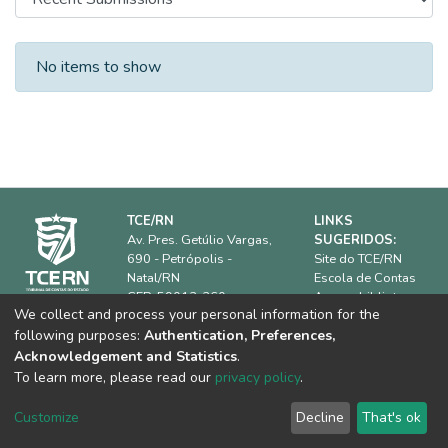
Recent Submissions
No items to show
TCE/RN
LINKS
Av. Pres. Getúlio Vargas,
SUGERIDOS:
690 - Petrópolis -
Site do TCE/RN
Natal/RN
Escola de Contas
CEP: 59012-360.
Acervo biblioteca
We collect and process your personal information for the
IRB
Horário de
following purposes:
Authentication, Preferences,
ATRICON
funcionamento:
08h00 às
Dúvidas frequentes
Acknowledgement and Statistics
.
18h00
Equipe Técnica
To learn more, please read our
privacy policy
.
Telefone:
(84) 3642-
7361
Customize
Decline
That's ok
E-mail:
biblioteca@tce.rn.gov.br