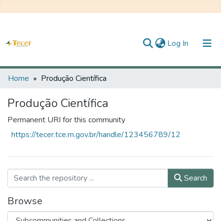
(current)
Log In
Home
Home
Produção Científica
All of DSpace
Produção Científica
Statistics
Permanent URI for this community
https://tecer.tce.rn.gov.br/handle/123456789/12
About TECER
Search
Browse