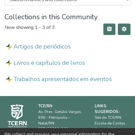
Collections in this Community
Now showing
1 - 3 of 3
Artigos de periódicos
Livros e capítulos de livros
Trabalhos apresentados em eventos
TCE/RN
LINKS
Av. Pres. Getúlio Vargas,
SUGERIDOS:
690 - Petrópolis -
Site do TCE/RN
Natal/RN
Escola de Contas
CEP: 59012-360.
Acervo biblioteca
We collect and process your personal information for the
IRB