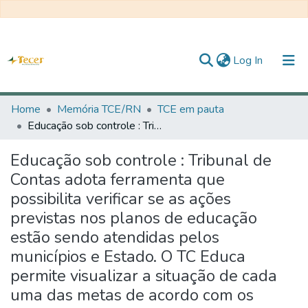
(current)
Log In
Home
Home
Memória TCE/RN
TCE em pauta
Educação sob controle : Tribunal de Contas adota ferramenta que possibilita verificar se as ações previstas nos planos de educação estão sendo atendidas pelos municípios e Estado. O TC Educa permite visualizar a situação de cada uma das metas de acordo com os indicadores. A partir de março de 2019, serão emitidos alertas e recomendações a quem estiver descumprindo o planejamento
All of DSpace
Educação sob controle : Tribunal de
Statistics
Contas adota ferramenta que
Statistics
possibilita verificar se as ações
previstas nos planos de educação
About TECER
estão sendo atendidas pelos
municípios e Estado. O TC Educa
permite visualizar a situação de cada
uma das metas de acordo com os