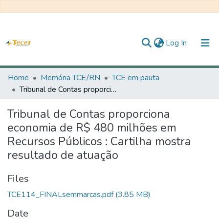
(current)
Log In
Home
Home
Memória TCE/RN
TCE em pauta
Tribunal de Contas proporciona economia de R$ 480 milhões em Recursos Públicos : Cartilha mostra resultado de atuação
All of DSpace
Tribunal de Contas proporciona
Statistics
economia de R$ 480 milhões em
Statistics
Recursos Públicos : Cartilha mostra
resultado de atuação
About TECER
Files
TCE114_FINALsemmarcas.pdf
(3.85 MB)
Date