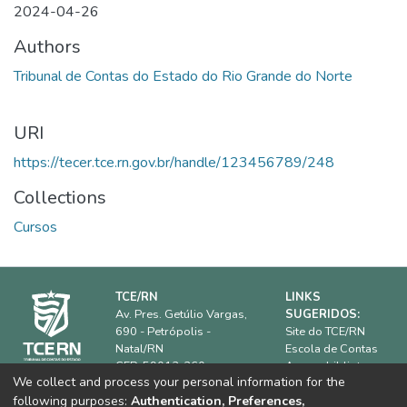
2024-04-26
Authors
Tribunal de Contas do Estado do Rio Grande do Norte
URI
https://tecer.tce.rn.gov.br/handle/123456789/248
Collections
Cursos
TCE/RN
LINKS
Av. Pres. Getúlio Vargas,
SUGERIDOS:
690 - Petrópolis -
Site do TCE/RN
Natal/RN
Escola de Contas
CEP: 59012-360.
Acervo biblioteca
We collect and process your personal information for the
IRB
Horário de
following purposes:
Authentication, Preferences,
ATRICON