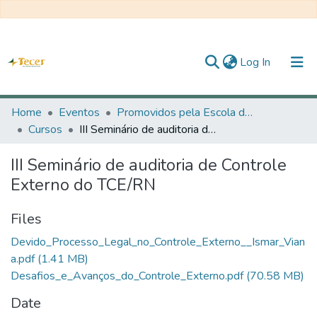
(current)
Log In
Home
Home
Eventos
Promovidos pela Escola de Contas
Cursos
III Seminário de auditoria de Controle Externo do TCE/RN
All of DSpace
III Seminário de auditoria de Controle
Statistics
Externo do TCE/RN
Statistics
Files
About TECER
Devido_Processo_Legal_no_Controle_Externo__Ismar_Vian
a.pdf
(1.41 MB)
Desafios_e_Avanços_do_Controle_Externo.pdf
(70.58 MB)
Date