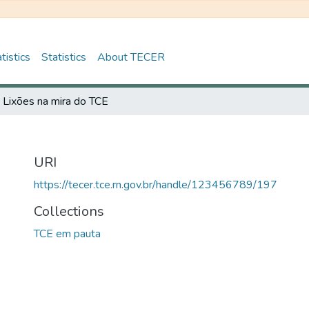
tistics
Statistics
About TECER
Lixões na mira do TCE
URI
https://tecer.tce.rn.gov.br/handle/123456789/197
Collections
TCE em pauta