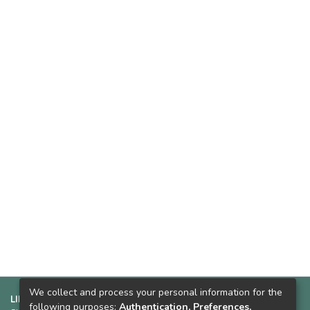
We collect and process your personal information for the
LINKS SUGERIDOS:
following purposes:
Authentication, Preferences,