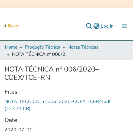
(current)
Log In
Home
Home
Produção Técnica
Notas Técnicas
NOTA TÉCNICA nº 006/2020–COEX/TCE-RN
All of DSpace
NOTA TÉCNICA nº 006/2020–
Statistics
COEX/TCE-RN
Statistics
Files
About TECER
NOTA_TÉCNICA_nº_006_2020–COEX_TCERN.pdf
(327.71 KB)
Date
2020-07-01